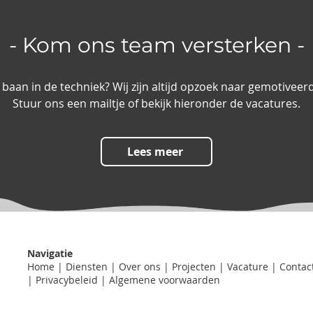
- Kom ons team versterken -
e baan in de techniek? Wij zijn altijd opzoek naar gemotivee
Stuur ons een mailtje of bekijk hieronder de vacatures.
Lees meer
Navigatie
Home
| Diensten
|
Over ons
| Projecten |
Vacature
|
Contac
| Privacybeleid |
Algemene voorwaarden