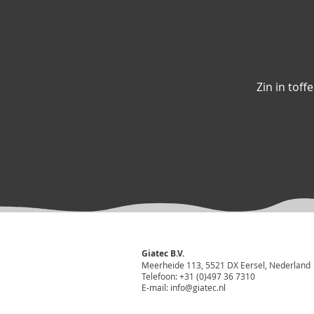
Zin in toff
Giatec B.V.
Meerheide 113, 5521 DX Eersel, Nederland
Telefoon: +31 (0)497 36 7310
E-mail: info@giatec.nl