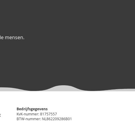
rde mensen.
Bedrijfsgegevens
KvK-nummer: 81757557
t
BTW-nummer: NL862209286B01