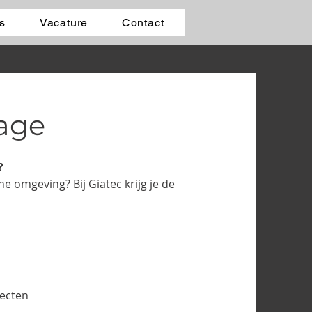
s
Vacature
Contact
tage
?
he omgeving? Bij Giatec krijg je de
jecten